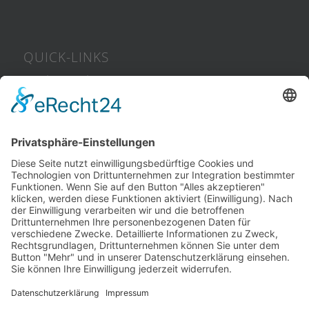
QUICK-LINKS
Servicetermin
Öffnungszeiten
Ausbildungsplätze
Stellenangebote
RECHT & CO.
Kontakt