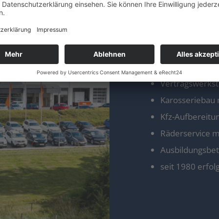
ca. 50 hochqual
Europaweiter V
Neuwagen Mar
Jahreswagen di
Zertifizierter
Vertragswerksta
Karosseriebau 
Kfz-Aufbereitu
Räderservice m
Ausbildungsbet
seit 1980 erfol