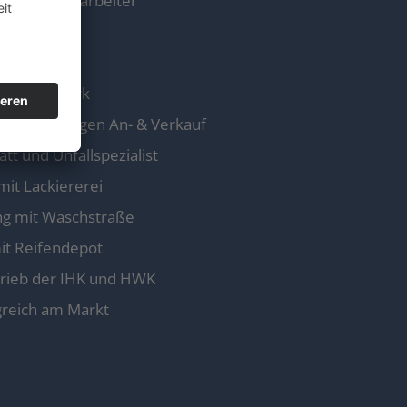
ifizierte Mitarbeiter
ertrieb
kenhändler
rekt ab Werk
 Gebrauchtwagen An- & Verkauf
tt und Unfallspezialist
mit Lackiererei
ng mit Waschstraße
it Reifendepot
rieb der IHK und HWK
greich am Markt